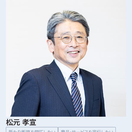
松元 孝宣