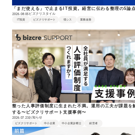
「まだ使える」で止まるIT投資。経営に伝わる整理の5論
ビズクリスタイル
2026.08.05
IT投資
ビズクリサポート
情シス
業務改善
整った人事評価制度に生まれた不満。運用の工夫が課題を
する〜ビズクリサポート支援事例〜
お知らせ
2026.07.23
ビズクリサポート
中小企業
中小企業診断士
経営者