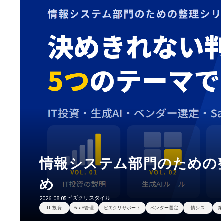
情報システム部門のための
め
ビズクリスタイル
2026.08.05
IT 投資
SaaS管理
ビズクリサポート
ベンダー選定
情シス