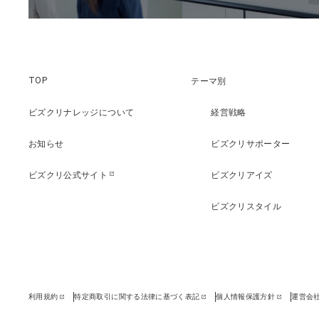
TOP
テーマ別
ビズクリナレッジについて
経営戦略
お知らせ
ビズクリサポーター
ビズクリ公式サイト
ビズクリアイズ
open_in_new
ビズクリスタイル
利用規約
特定商取引に関する法律に基づく表記
個人情報保護方針
運営会
open_in_new
open_in_new
open_in_new