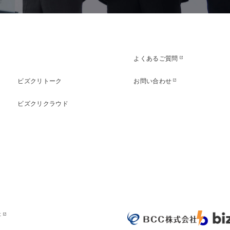
よくあるご質問
open_in_new
ビズクリトーク
お問い合わせ
open_in_new
ビズクリクラウド
社
open_in_new