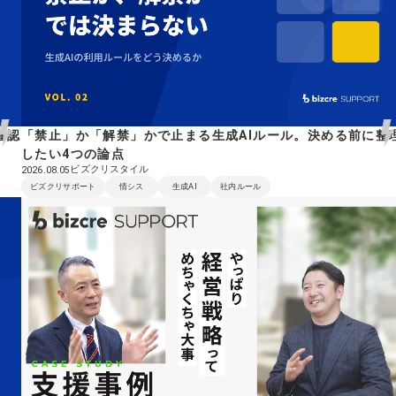
確認
「禁止」か「解禁」かで止まる生成AIルール。決める前に整
したい4つの論点
ビズクリスタイル
2026.08.05
ビズクリサポート
情シス
生成AI
社内ルール