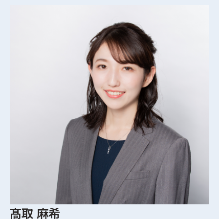
髙取 麻希