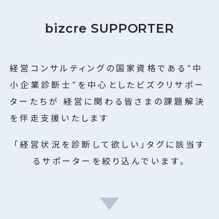
ビズクリナレッジ
20
bizcre SUPPORTER
利用規約
名のサポーターが
登録しています
特定商取引に関する法律に基づく表記
運営会社
絞り込む
経営コンサルティングの国家資格である“中
個人情報保護方針
小企業診断士”を中心としたビズクリサポー
ターたちが
経営に関わる皆さまの課題解決
を伴走支援いたします
「経営状況を診断して欲しい」タグに該当す
るサポーターを絞り込んでいます。