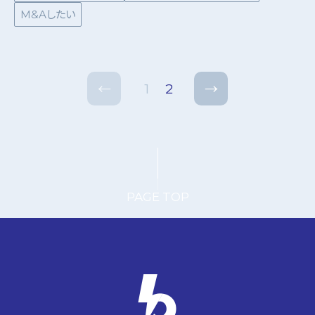
M&Aしたい
1
2
←
→