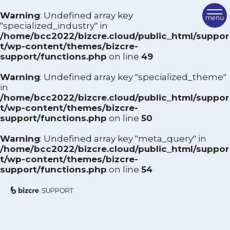
Warning
: Undefined array key
専門業種から絞り込む
"specialized_industry" in
/home/bcc2022/bizcre.cloud/public_html/suppor
TOP
t/wp-content/themes/bizcre-
飲食業
運送業
support/functions.php
on line
49
卸売業
建設業
ビズクリサポートとは
小売業
サービス業
Warning
: Undefined array key "specialized_theme"
ご利用方法
製造業
情報通信業
in
/home/bcc2022/bizcre.cloud/public_html/suppor
その他
サポーター紹介
t/wp-content/themes/bizcre-
support/functions.php
on line
50
専門テーマから絞り込む
FAQ
Warning
: Undefined array key "meta_query" in
経営全般
組織・人事
/home/bcc2022/bizcre.cloud/public_html/suppor
サポーターを検索
マーケティング
財務
t/wp-content/themes/bizcre-
support/functions.php
on line
54
生産
商店街・まちづくり
相談を申し込む
IT
営業・販促
お問い合わせ
M＆A
事業承継
その他
ビズクリポータル