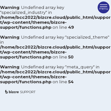
Warning
: Undefined array key
専門業種から絞り込む
"specialized_industry" in
/home/bcc2022/bizcre.cloud/public_html/suppor
TOP
t/wp-content/themes/bizcre-
飲食業
運送業
support/functions.php
on line
49
卸売業
建設業
ビズクリサポートとは
小売業
サービス業
Warning
: Undefined array key "specialized_theme"
ご利用方法
製造業
情報通信業
in
/home/bcc2022/bizcre.cloud/public_html/suppor
その他
サポーター紹介
t/wp-content/themes/bizcre-
support/functions.php
on line
50
専門テーマから絞り込む
FAQ
Warning
: Undefined array key "meta_query" in
経営全般
組織・人事
/home/bcc2022/bizcre.cloud/public_html/suppor
サポーターを検索
マーケティング
財務
t/wp-content/themes/bizcre-
support/functions.php
on line
54
生産
商店街・まちづくり
相談を申し込む
IT
営業・販促
お問い合わせ
M＆A
事業承継
その他
ビズクリポータル