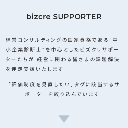
ビズクリナレッジ
2
bizcre SUPPORTER
利用規約
名のサポーターが
登録しています
特定商取引に関する法律に基づく表記
運営会社
絞り込む
経営コンサルティングの国家資格である“中
個人情報保護方針
小企業診断士”を中心としたビズクリサポー
ターたちが
経営に関わる皆さまの課題解決
を伴走支援いたします
「評価制度を見直したい」タグに該当するサ
ポーターを絞り込んでいます。