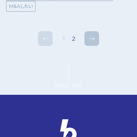
M&Aしたい
1
2
←
→