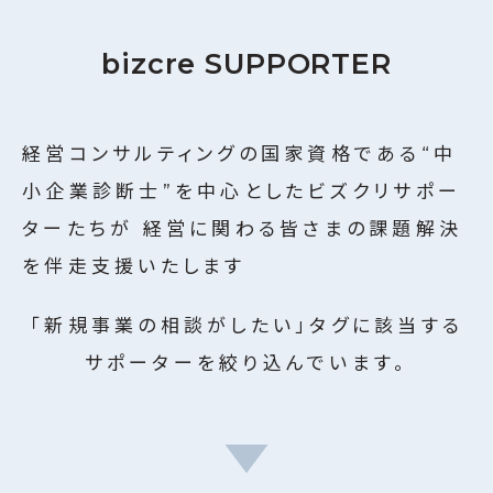
ビズクリナレッジ
20
bizcre SUPPORTER
利用規約
名のサポーターが
登録しています
特定商取引に関する法律に基づく表記
運営会社
絞り込む
経営コンサルティングの国家資格である“中
個人情報保護方針
小企業診断士”を中心としたビズクリサポー
ターたちが
経営に関わる皆さまの課題解決
を伴走支援いたします
「新規事業の相談がしたい」タグに該当する
サポーターを絞り込んでいます。