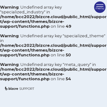
Warning
: Undefined array key
専門業種から絞り込む
"specialized_industry" in
/home/bcc2022/bizcre.cloud/public_html/suppor
TOP
t/wp-content/themes/bizcre-
飲食業
運送業
support/functions.php
on line
49
卸売業
建設業
ビズクリサポートとは
小売業
サービス業
Warning
: Undefined array key "specialized_theme"
ご利用方法
製造業
情報通信業
in
/home/bcc2022/bizcre.cloud/public_html/suppor
その他
サポーター紹介
t/wp-content/themes/bizcre-
support/functions.php
on line
50
専門テーマから絞り込む
FAQ
Warning
: Undefined array key "meta_query" in
経営全般
組織・人事
/home/bcc2022/bizcre.cloud/public_html/suppor
サポーターを検索
マーケティング
財務
t/wp-content/themes/bizcre-
support/functions.php
on line
54
生産
商店街・まちづくり
相談を申し込む
IT
営業・販促
お問い合わせ
M＆A
事業承継
その他
ビズクリポータル