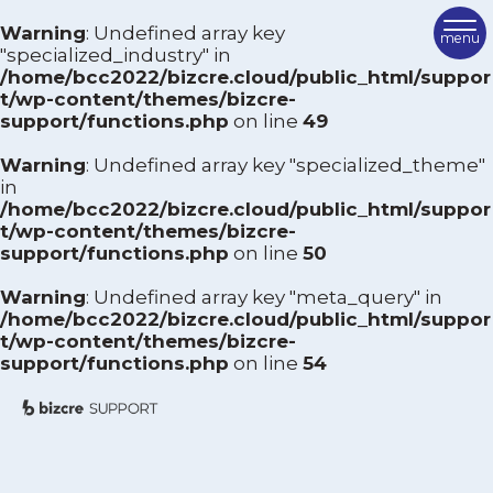
Warning
: Undefined array key
専門業種から絞り込む
"specialized_industry" in
/home/bcc2022/bizcre.cloud/public_html/suppor
TOP
t/wp-content/themes/bizcre-
飲食業
運送業
support/functions.php
on line
49
卸売業
建設業
ビズクリサポートとは
小売業
サービス業
Warning
: Undefined array key "specialized_theme"
ご利用方法
製造業
情報通信業
in
/home/bcc2022/bizcre.cloud/public_html/suppor
その他
サポーター紹介
t/wp-content/themes/bizcre-
support/functions.php
on line
50
専門テーマから絞り込む
FAQ
Warning
: Undefined array key "meta_query" in
経営全般
組織・人事
/home/bcc2022/bizcre.cloud/public_html/suppor
サポーターを検索
マーケティング
財務
t/wp-content/themes/bizcre-
support/functions.php
on line
54
生産
商店街・まちづくり
相談を申し込む
IT
営業・販促
お問い合わせ
M＆A
事業承継
その他
ビズクリポータル