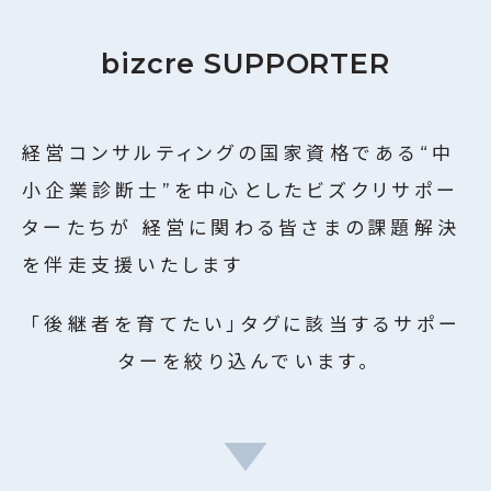
ビズクリナレッジ
10
bizcre SUPPORTER
利用規約
名のサポーターが
登録しています
特定商取引に関する法律に基づく表記
運営会社
絞り込む
経営コンサルティングの国家資格である“中
個人情報保護方針
小企業診断士”を中心としたビズクリサポー
ターたちが
経営に関わる皆さまの課題解決
を伴走支援いたします
「後継者を育てたい」タグに該当するサポー
ターを絞り込んでいます。