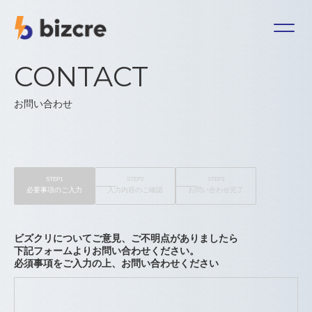
CONTACT
お問い合わせ
お問い合わせ
利用規約
STEP1
STEP2
STEP3
特定商取引に関する法律に基づく表記
必要事項の
ご入力
入力内容の
ご確認
お問い合わせ
完了
個人情報保護方針
運営会社：ＢＣＣ株式会社
ビズクリについてご意見、
ご不明点がありましたら
下記フォームよりお問い合わせください。
必須事項をご入力の上、
お問い合わせください
ログイン
新規登録