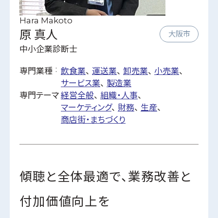
ビズクリナレッジ
Hara Makoto
利用規約
原 真人
大阪市
特定商取引に関する法律に基づく表記
中小企業診断士
運営会社
専門業種
飲食業
運送業
卸売業
小売業
個人情報保護方針
サービス業
製造業
専門テーマ
経営全般
組織・人事
マーケティング
財務
生産
商店街・まちづくり
傾聴と全体最適で、業務改善と
付加価値向上を