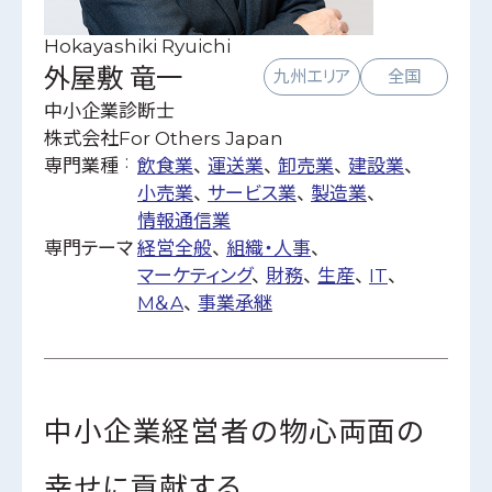
ビズクリナレッジ
Hokayashiki Ryuichi
利用規約
外屋敷 竜一
九州エリア
全国
特定商取引に関する法律に基づく表記
中小企業診断士
運営会社
株式会社For Others Japan
専門業種
飲食業
運送業
個人情報保護方針
卸売業
建設業
小売業
サービス業
製造業
情報通信業
専門テーマ
経営全般
組織・人事
マーケティング
財務
生産
IT
M＆A
事業承継
中小企業経営者の物心両面の
幸せに貢献する