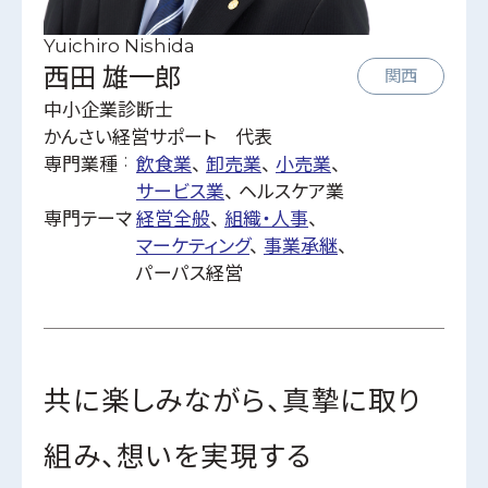
ビズクリナレッジ
Yuichiro Nishida
利用規約
西田 雄一郎
関西
特定商取引に関する法律に基づく表記
中小企業診断士
運営会社
かんさい経営サポート 代表
専門業種
飲食業
卸売業
個人情報保護方針
小売業
サービス業
ヘルスケア業
専門テーマ
経営全般
組織・人事
マーケティング
事業承継
パーパス経営
共に楽しみながら、真摯に取り
組み、想いを実現する