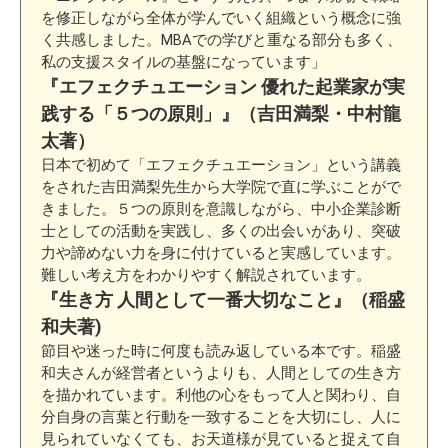
を修正しながら全体が学んでいく組織という概念に強
く共感しました。MBAでの学びと重なる部分も多く、
私の支援スタイルの基盤になっています」
『エフェクチュエーション 優れた起業家が実
践する「５つの原則」』（吉田満梨・中村龍
太著）
日本で初めて「エフェクチュエーション」という講義
をされた吉田満梨先生から大学院で直に学ぶことがで
きました。５つの原則を意識しながら、中小企業診断
士としての活動を実践し、多くの出会いがあり、突破
力や諦めない力を身に付けていると実感しています。
難しい考え方をわかりやすく解説されています。
『生き方 人間として一番大切なこと』（稲盛
和夫著)
節目や迷った時に何度も読み返している本です。稲盛
和夫さんが経営者というよりも、人間としての生き方
を描かれています。利他の心をもって人と関わり、自
分自身の言葉と行動を一致することを大切にし、人に
見られていなくても、お天道様が見ていると捉えて自