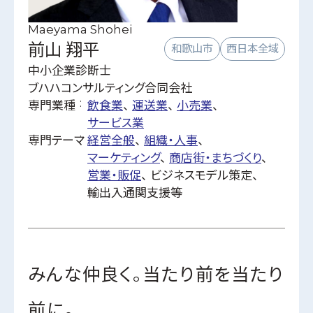
ビズクリナレッジ
Maeyama Shohei
利用規約
前山 翔平
和歌山市
西日本全域
特定商取引に関する法律に基づく表記
中小企業診断士
運営会社
ブハハコンサルティング合同会社
専門業種
飲食業
個人情報保護方針
運送業
小売業
サービス業
専門テーマ
経営全般
組織・人事
マーケティング
商店街・まちづくり
営業・販促
ビジネスモデル策定
輸出入通関支援等
みんな仲良く。当たり前を当たり
前に。