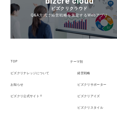
bizcre cloud
ビズクリクラウド
Q&A方式で経営戦略を策定するWebアプリ
TOP
テーマ別
ビズクリナレッジについて
経営戦略
お知らせ
ビズクリサポーター
ビズクリ公式サイト
ビズクリアイズ
open_in_new
ビズクリスタイル