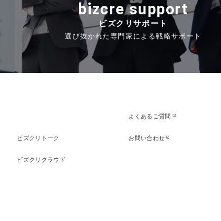
bizcre support
ビズクリサポート
選び抜かれた専門家による戦略サポート
よくあるご質問
open_in_new
ビズクリトーク
お問い合わせ
open_in_new
ビズクリクラウド