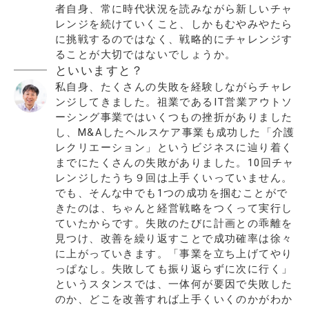
者自身、常に時代状況を読みながら新しいチャ
レンジを続けていくこと、しかもむやみやたら
に挑戦するのではなく、戦略的にチャレンジす
ることが大切ではないでしょうか。
といいますと？
私自身、たくさんの失敗を経験しながらチャレ
ンジしてきました。祖業であるIT営業アウトソ
ーシング事業ではいくつもの挫折がありました
し、M&Aしたヘルスケア事業も成功した「介護
レクリエーション」というビジネスに辿り着く
までにたくさんの失敗がありました。10回チャ
レンジしたうち９回は上手くいっていません。
でも、そんな中でも1つの成功を掴むことがで
きたのは、ちゃんと経営戦略をつくって実行し
ていたからです。失敗のたびに計画との乖離を
見つけ、改善を繰り返すことで成功確率は徐々
に上がっていきます。「事業を立ち上げてやり
っぱなし。失敗しても振り返らずに次に行く」
というスタンスでは、一体何が要因で失敗した
のか、どこを改善すれば上手くいくのかがわか