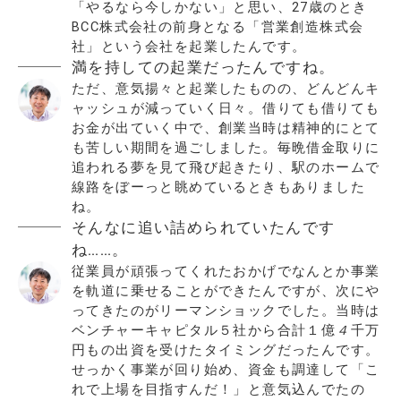
「やるなら今しかない」と思い、27歳のとき
BCC株式会社の前身となる「営業創造株式会
社」という会社を起業したんです。
満を持しての起業だったんですね。
ただ、意気揚々と起業したものの、どんどんキ
ャッシュが減っていく日々。借りても借りても
お金が出ていく中で、創業当時は精神的にとて
も苦しい期間を過ごしました。毎晩借金取りに
追われる夢を見て飛び起きたり、駅のホームで
線路をぼーっと眺めているときもありました
ね。
そんなに追い詰められていたんです
ね……。
従業員が頑張ってくれたおかげでなんとか事業
を軌道に乗せることができたんですが、次にや
ってきたのがリーマンショックでした。当時は
ベンチャーキャピタル５社から合計１億
４
千万
円もの出資を受けたタイミングだったんです。
せっかく事業が回り始め、資金も調達して「こ
れで上場を目指すんだ！」と意気込んでたの