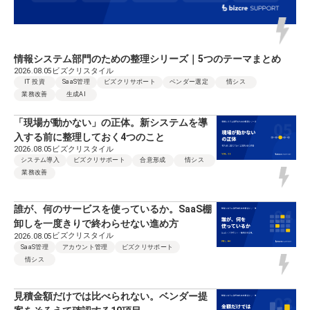
情報システム部門のための整理シリーズ｜5つのテーマまとめ
ビズクリスタイル
2026.08.05
IT 投資
SaaS管理
ビズクリサポート
ベンダー選定
情シス
業務改善
生成AI
「現場が動かない」の正体。新システムを導
入する前に整理しておく4つのこと
ビズクリスタイル
2026.08.05
システム導入
ビズクリサポート
合意形成
情シス
業務改善
誰が、何のサービスを使っているか。SaaS棚
卸しを一度きりで終わらせない進め方
ビズクリスタイル
2026.08.05
SaaS管理
アカウント管理
ビズクリサポート
情シス
見積金額だけでは比べられない。ベンダー提