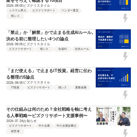
案をそろえて確認する10項目
ビズクリスタイル
2026.08.05
システム導入
ビズクリサポート
ベンダー選定
情シス
「禁止」か「解禁」かで止まる生成AIルール。
決める前に整理したい4つの論点
ビズクリスタイル
2026.08.05
ビズクリサポート
情シス
生成AI
社内ルール
「まだ使える」で止まるIT投資。経営に伝わ
る整理の5論点
ビズクリスタイル
2026.08.05
IT投資
ビズクリサポート
情シス
業務改善
その仕組みは何のため？全社戦略を軸に考え
る人事戦略〜ビズクリサポート支援事例〜
お知らせ
2026.07.24
ビズクリサポート
中小企業
中小企業診断士
経営者