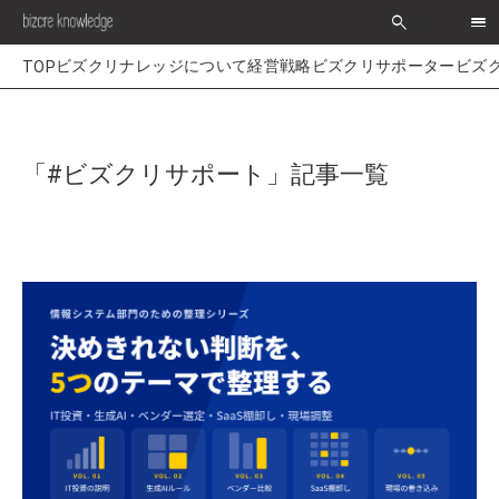
search
>
経営戦略
ビズクリサポーター
ビズ
「#ビズクリサポート」記事一覧