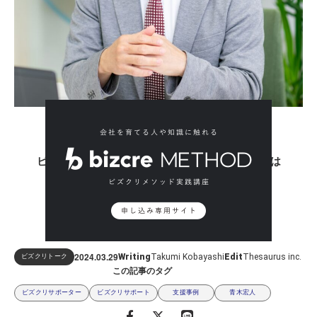
ビズクリメソッド実践講座の受講を希望される方は
下記の専用サイトよりお申し込みください
2024.03
29
Writing
Takumi Kobayashi
Edit
Thesaurus inc.
ビズクリトーク
この記事のタグ
ビズクリサポーター
ビズクリサポート
支援事例
青木宏人