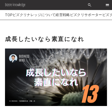
search
>
経営戦略
ビズクリサポーター
ビズ
成長したいなら素直になれ