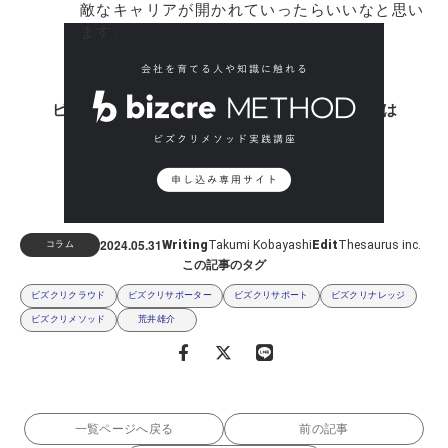
敵なキャリアが開かれていったらいいなと思い
ます。
ビズクリメソッド実践講座の受講を希望される方は
下記の専用サイトよりお申し込みください
2024.05
31
Writing
Takumi Kobayashi
Edit
Thesaurus inc.
コラム
この記事のタグ
ビズクリクラウド
ビズクリサポーター
ビズクリサポート
ビズクリナレッジ
ビズクリメソッド
荒井雄介
一覧ページへ戻る
前の記事