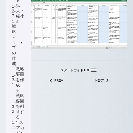
ト
拡
1-
大・
2-
7
縮小
1.3
戦
略
マ
arrow_right
ッ
プ
の
作
成
list
戦略
スタートガイドTOP
要因
1-
navigate_next
navigate_next
を作
3-
PREV
NEXT
1
成す
る
戦略
要因
1-
を削
3-
2
除す
る
1.4 ス
コアカ