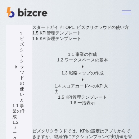
スタートガイドTOP
1. ビズクリクラウドの使い方
1.5 KPI管理テンプレート
1.
ビ
1.5 KPI管理テンプレート
ズ
ク
1.1 事業の作成
リ
1.2 ワークスペースの基本
ク
arrow_right
arrow_right
ラ
お問い合わせ
ウ
1.3 戦略マップの作成
利用規約
ド
arrow_right
の
特定商取引に関する法律に基づく表記
1.4 スコアカードへのKPI入
使
力
個人情報保護方針
い
1.5 KPI管理テンプレート
方
運営会社：ＢＣＣ株式会社
1.6 一括表示
1.1 事
業の作
成
ログイン
新規登録
1.2
ワ
ビズクリクラウドでは、KPIの設定はアプリからで
ー
きますが、継続的にアクションプランや実績値を管
ク