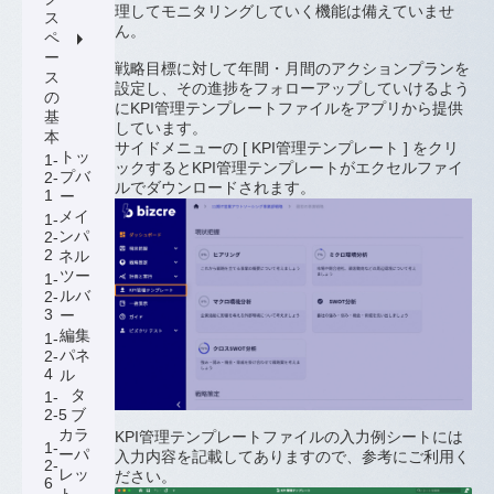
理してモニタリングしていく機能は備えていませ
ス
ん。
arrow_right
ペ
ー
戦略目標に対して年間・月間のアクションプランを
ス
設定し、その進捗をフォローアップしていけるよう
の
にKPI管理テンプレートファイルをアプリから提供
基
しています。
本
サイドメニューの [ KPI管理テンプレート ] をクリ
トッ
1-
ックするとKPI管理テンプレートがエクセルファイ
プバ
2-
ルでダウンロードされます。
1
ー
メイ
1-
ンパ
2-
2
ネル
ツー
1-
ルバ
2-
3
ー
編集
1-
パネ
2-
4
ル
タ
1-
2-5
ブ
カラ
KPI管理テンプレートファイルの入力例シートには
1-
ーパ
入力内容を記載してありますので、参考にご利用く
2-
レッ
ださい。
6