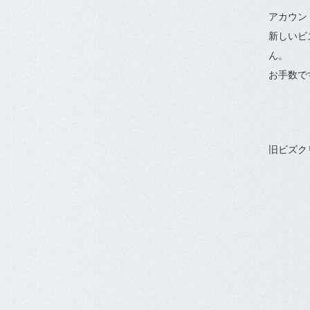
アカウン
新しいビ
ん。
お手数で
旧ビズク