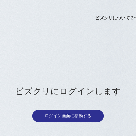
お問い合わせ
ビズクリにログインします
利用規約
特定商取引に関する法律に基づく表記
個人情報保護方針
運営会社：ＢＣＣ株式会社
ログイン画面に移動する
ログイン
新規登録