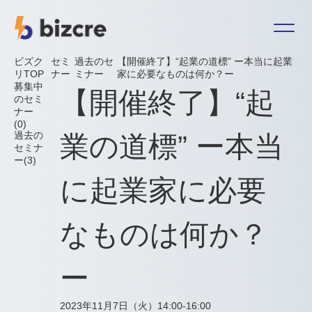
ビズク
セミ
過去のセ
【開催終了】“起業の道標” ー本当に起業
リTOP
ナー
ミナー
家に必要なものは何か？ー
募集中
【開催終了】“起
のセミ
ナー
(0)
過去の
業の道標” ー本当
セミナ
お問い合わせ
ー(3)
利用規約
に起業家に必要
特定商取引に関する法律に基づく表記
個人情報保護方針
なものは何か？
運営会社：ＢＣＣ株式会社
ログイン
新規登録
ー
2023年11月7日（火）
14:00-16:00