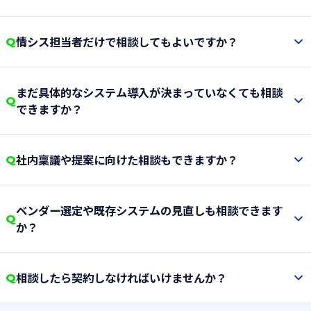
情シス担当者だけで相談してもよいですか？
Q
はい。経営層への提案前、関係部署との調整前の段階で
まだ具体的なシステム導入が決まっていなくても相談
もご相談いただけます。現在感じている課題を整理すると
Q
できますか？
ころから支援します。
はい。導入するツールやシステムが決まっていない段階で
社内稟議や提案に向けた相談もできますか？
Q
も問題ありません。まずは課題や目的を整理し、何から
検討すべきかを確認します。
はい。経営層や関係部署に説明するために、整理すべき論
ベンダー選定や既存システムの見直しも相談できます
点や伝え方を一緒に確認できます。
Q
か？
はい。相談内容に応じて、IT・業務改善・経営支援の視点
相談したら契約しなければいけませんか？
Q
から整理します。