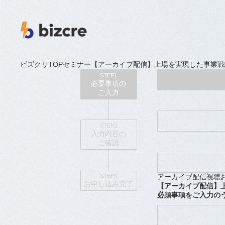
ビズクリTOP
セミナー
【アーカイブ配信】上場を実現した事業戦
STEP1
必要事項の
ご入力
STEP2
入力内容の
ご確認
STEP3
アーカイブ配信視聴
お申し込み
完了
【アーカイブ配信】
必須事項をご入力の