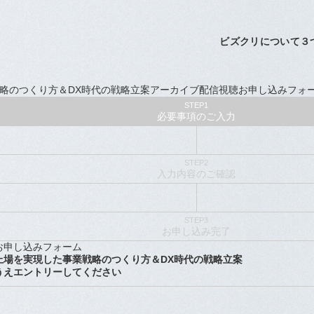
略のつくり方＆DX時代の戦略立案
アーカイブ配信視聴お申し込みフォ
STEP1
必要事項の
ご入力
STEP2
入力内容の
ご確認
お問い合わせ
利用規約
STEP3
特定商取引に関する法律に基づく表記
お申し込み
完了
個人情報保護方針
お申し込みフォーム
上場を実現した事業戦略のつくり方＆DX時代の戦略立案
運営会社：ＢＣＣ株式会社
うえ
エントリーしてください
ログイン
新規登録